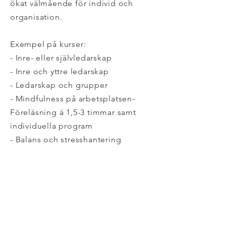
ökat välmående för individ och
organisation.
Exempel på kurser:
- Inre- eller självledarskap
- Inre och yttre ledarskap
- Ledarskap och grupper
- Mindfulness på arbetsplatsen-
Föreläsning á 1,5-3 timmar samt
individuella program
- Balans och stresshantering
För schema och bokning, kontakta
mig.
karina.ardelius@gmail.com